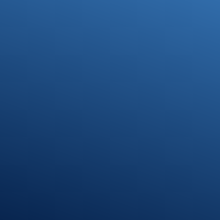
Ihre Steuerfragen -
Unsere Lösungen
Kontakt
07371 9328-0
info@stb-schmidt.de
Termin vereinbaren
Standort Munderkingen
Klosterhof 1
89597 Munderkingen