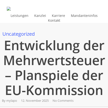
Skip
to
main
Leistungen
Kanzlei
Karriere
Mandanteninfos
Kontakt
content
Uncategorized
Entwicklung der
Mehrwertsteuer
– Planspiele der
EU-Kommission
By
mylapo
12. November 2025
No Comments