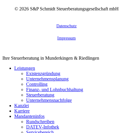
©
2026
S&P Schmidt Steuerberatungsgesellschaft mbH
Datenschutz
Impressum
Close
Ihre Steuerberatung in Munderkingen & Riedlingen
Menu
Leistungen
Existenzgründung
Unternehmensplanung
Controlling
Finanz- und Lohnbuchhaltung
Steuerberatung
Unternehmensnachfolge
Kanzlei
Karriere
Mandanteninfos
Rundschreiben
DATEV-Infothek
Servicebereich