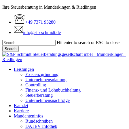
Skip
Ihre Steuerberatung in Munderkingen & Riedlingen
to
main
+49 7371 93280
content
info@stb-schmidt.de
Hit enter to search or ESC to close
Search
Close
Search
Menu
Leistungen
Existenzgründung
Unternehmensplanung
Controlling
Finanz- und Lohnbuchhaltung
Steuerberatung
Unternehmensnachfolge
Kanzlei
Karriere
Mandanteninfos
Rundschreiben
DATEV-Infothek