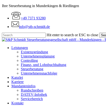
Skip
Ihre Steuerberatung in Munderkingen & Riedlingen
to
main
+49 7371 93280
content
info@stb-schmidt.de
Hit enter to search or ESC to close
Sea
Close
Search
Menu
Leistungen
Existenzgründung
Unternehmensplanung
Controlling
Finanz- und Lohnbuchhaltung
Steuerberatung
Unternehmensnachfolge
Kanzlei
Karriere
Mandanteninfos
Rundschreiben
DATEV-Infothek
Servicebereich
Kontakt