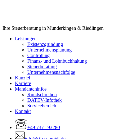
Close
Ihre Steuerberatung in Munderkingen & Riedlingen
Menu
Leistungen
Existenzgründung
Unternehmensplanung
Controlling
Finanz- und Lohnbuchhaltung
Steuerberatung
Unternehmensnachfolge
Kanzlei
Karriere
Mandanteninfos
Rundschreiben
DATEV-Infothek
Servicebereich
Kontakt
+49 7371 93280
info@stb-schmidt.de