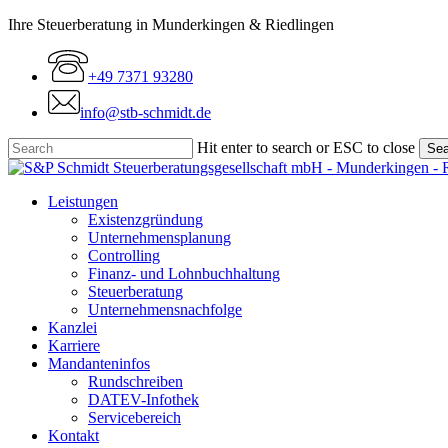
Skip
Ihre Steuerberatung in Munderkingen & Riedlingen
to
main
+49 7371 93280
content
info@stb-schmidt.de
Hit enter to search or ESC to close
Sea
Close
Search
Menu
Leistungen
Existenzgründung
Unternehmensplanung
Controlling
Finanz- und Lohnbuchhaltung
Steuerberatung
Unternehmensnachfolge
Kanzlei
Karriere
Mandanteninfos
Rundschreiben
DATEV-Infothek
Servicebereich
Kontakt