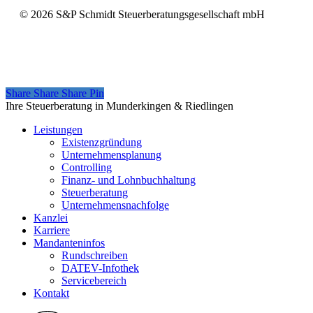
©
2026
S&P Schmidt Steuerberatungsgesellschaft mbH
Share
Share
Share
Share
Pin
Close
Ihre Steuerberatung in Munderkingen & Riedlingen
Menu
Leistungen
Existenzgründung
Unternehmensplanung
Controlling
Finanz- und Lohnbuchhaltung
Steuerberatung
Unternehmensnachfolge
Kanzlei
Karriere
Mandanteninfos
Rundschreiben
DATEV-Infothek
Servicebereich
Kontakt